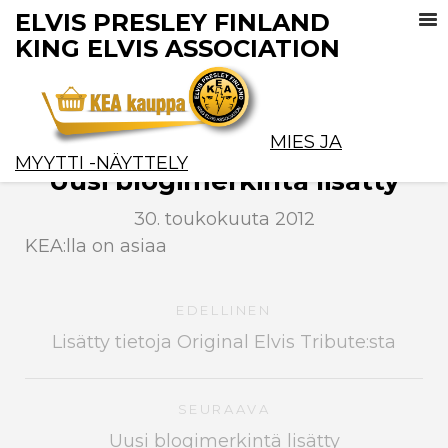
ELVIS PRESLEY FINLAND
KING ELVIS ASSOCIATION
MIES JA
MYYTTI -NÄYTTELY
Uusi blogimerkintä lisätty
30. toukokuuta 2012
KEA:lla on asiaa
EDELLINEN
Lisätty tietoja Original Elvis Tribute:sta
SEURAAVA
Uusi blogimerkintä lisätty