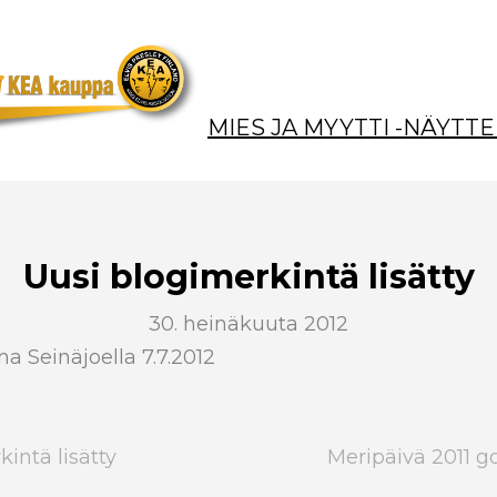
MIES JA MYYTTI -NÄYTTE
Uusi blogimerkintä lisätty
30. heinäkuuta 2012
 Seinäjoella 7.7.2012
intä lisätty
Meripäivä 2011 g