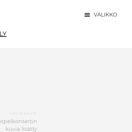
VALIKKO
LY
SEURAAVA
ospelkonsertin
kuvia lisätty