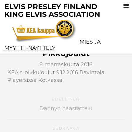
ELVIS PRESLEY FINLAND
KING ELVIS ASSOCIATION
MIES JA
MYYTTI -NÄYTTELY
Pikkujoulut
8. marraskuuta 2016
KEA:n pikkujoulut 9.12.2016 Ravintola
Playersissä Kotkassa
EDELLINEN
Dannyn haastattelu
SEURAAVA