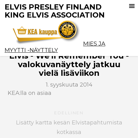
ELVIS PRESLEY FINLAND
KING ELVIS ASSOCIATION
MIES JA
MYYTTI -NÄYTTELY
Elvis - We'll Remember You -
valokuvanäyttely jatkuu
vielä lisäviikon
1. syyskuuta 2014
KEA:lla on asiaa
EDELLINEN
Lisätty kartta kesän Elvistapahtumista
kotkassa