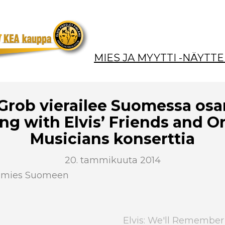
MIES JA MYYTTI -NÄYTTE
Grob vierailee Suomessa os
ng with Elvis’ Friends and Or
Musicians konserttia
20. tammikuuta 2014
vamies Suomeen
Elvis: We'll Remember 