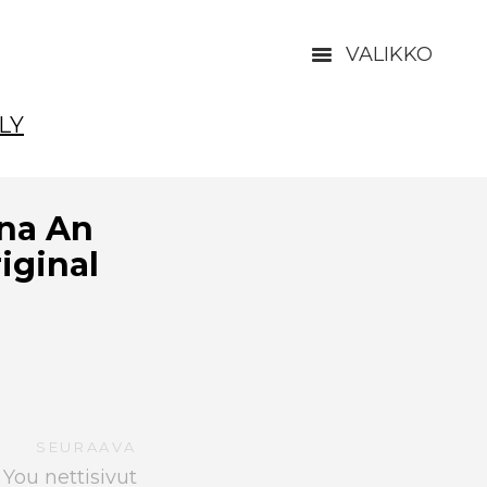
VALIKKO
LY
ana An
iginal
SEURAAVA
You nettisivut