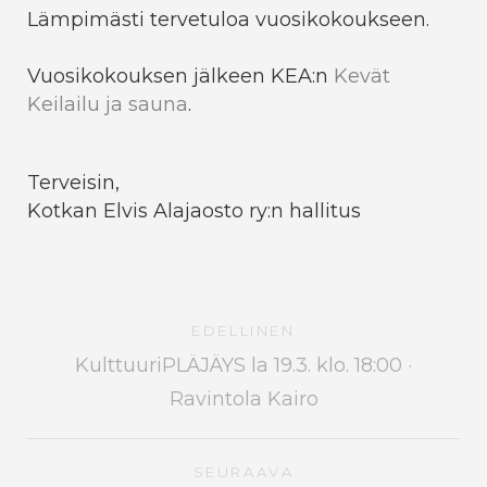
Lämpimästi tervetuloa vuosikokoukseen.
Vuosikokouksen jälkeen KEA:n
Kevät
Keilailu ja sauna
.
Terveisin,
Kotkan Elvis Alajaosto ry:n hallitus
EDELLINEN
KulttuuriPLÄJÄYS la 19.3. klo. 18:00 ·
Ravintola Kairo
SEURAAVA