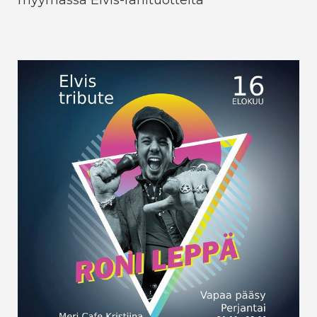
myymässä Elvis-fanituotteita