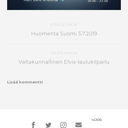
EDELLINEN
Huomenta Suomi 5.7.2019
SEURAAVA
Valtakunnallinen Elvis-laulukilpailu
Lisää kommentti