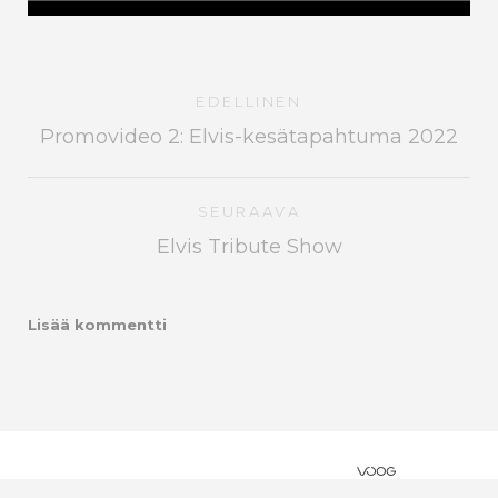
EDELLINEN
Promovideo 2: Elvis-kesätapahtuma 2022
SEURAAVA
Elvis Tribute Show
Lisää kommentti