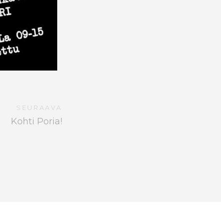
SEURAAVA
Kohti Poria!