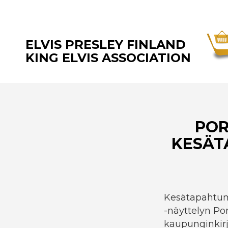
ELVIS PRESLEY FINLAND
KING ELVIS ASSOCIATION
POR
KESÄT
Kesätapahtuman
-näyttelyn Po
kaupunginkirj