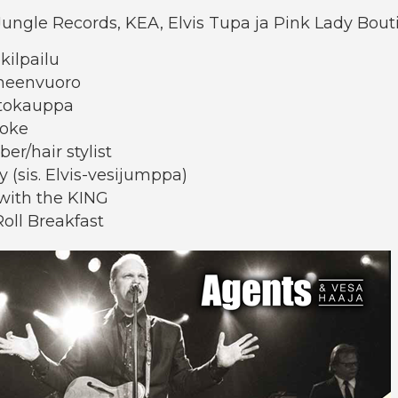
ungle Records, KEA, Elvis Tupa ja Pink Lady Bou
okilpailu
heenvuoro
utokauppa
aoke
er/hair stylist
y (sis. Elvis-vesijumppa)
with the KING
ll Breakfast