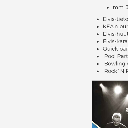
mm. J
Elvis-tiet
KEA:n pu
Elvis-hu
Elvis-kar
Quick barb
Pool Part
Bowling 
Rock`N Ro