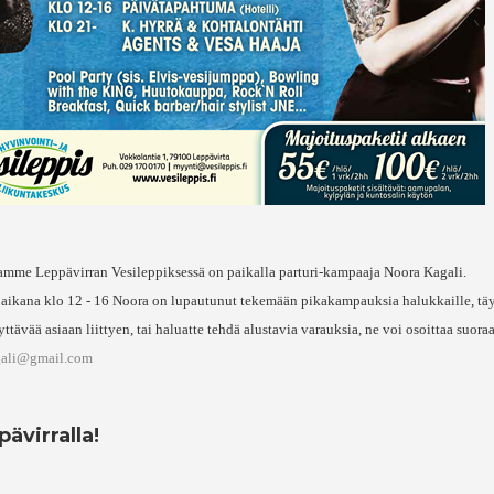
mme Leppävirran Vesileppiksessä on paikalla parturi-kampaaja Noora Kagali.
aikana klo 12 - 16 Noora on lupautunut tekemään pikakampauksia halukkaille, täy
yttävää asiaan liittyen, tai haluatte tehdä alustavia varauksia, ne voi osoittaa suor
gali@gmail.com
ävirralla!