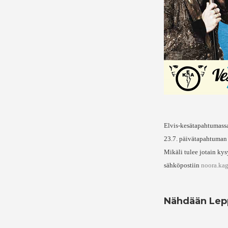
Elvis-kesätapahtumassa
23.7. päivätapahtuman 
Mikäli tulee jotain kys
sähköpostiin
noora.ka
Nähdään Lepp