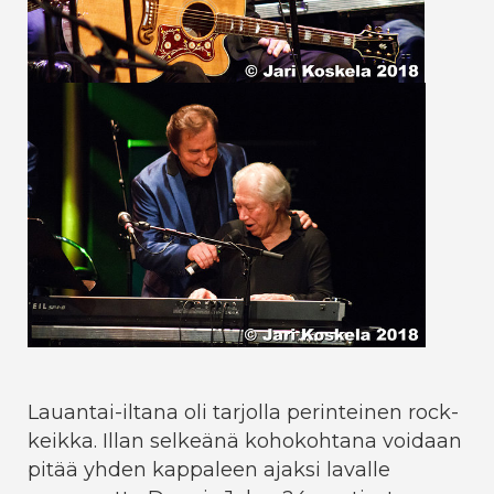
Lauantai-iltana oli tarjolla perinteinen rock-
keikka. Illan selkeänä kohokohtana voidaan
pitää yhden kappaleen ajaksi lavalle