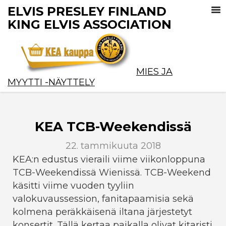
ELVIS PRESLEY FINLAND
KING ELVIS ASSOCIATION
MIES JA
MYYTTI -NÄYTTELY
KEA TCB-Weekendissä
22. tammikuuta 2018
KEA:n edustus vieraili viime viikonloppuna
TCB-Weekendissä Wienissä. TCB-Weekend
käsitti viime vuoden tyyliin
valokuvaussession, fanitapaamisia sekä
kolmena peräkkäisenä iltana järjestetyt
konsertit. Tällä kertaa paikalla olivat kitaristi