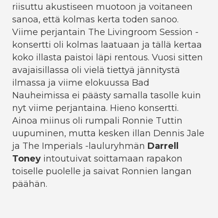
riisuttu akustiseen muotoon ja voitaneen
sanoa, että kolmas kerta toden sanoo.
Viime perjantain The Livingroom Session -
konsertti oli kolmas laatuaan ja tällä kertaa
koko illasta paistoi läpi rentous. Vuosi sitten
avajaisillassa oli vielä tiettyä jännitystä
ilmassa ja viime elokuussa Bad
Nauheimissa ei päästy samalla tasolle kuin
nyt viime perjantaina. Hieno konsertti.
Ainoa miinus oli rumpali Ronnie Tuttin
uupuminen, mutta kesken illan Dennis Jale
ja The Imperials -lauluryhmän
Darrell
Toney
intoutuivat soittamaan rapakon
toiselle puolelle ja saivat Ronnien langan
päähän.