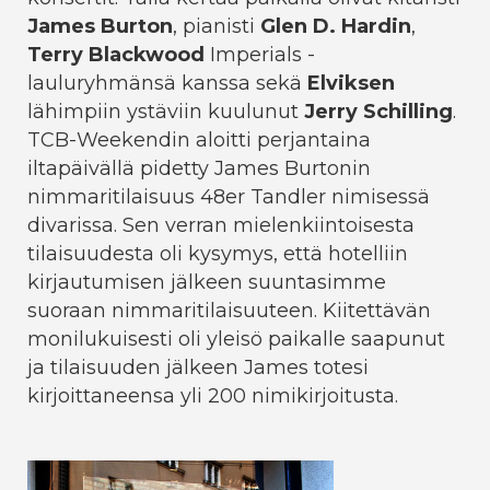
James Burton
, pianisti
Glen D. Hardin
,
Terry Blackwood
Imperials -
lauluryhmänsä kanssa sekä
Elviksen
lähimpiin ystäviin kuulunut
Jerry Schilling
.
TCB-Weekendin aloitti perjantaina
iltapäivällä pidetty James Burtonin
nimmaritilaisuus 48er Tandler nimisessä
divarissa. Sen verran mielenkiintoisesta
tilaisuudesta oli kysymys, että hotelliin
kirjautumisen jälkeen suuntasimme
suoraan nimmaritilaisuuteen. Kiitettävän
monilukuisesti oli yleisö paikalle saapunut
ja tilaisuuden jälkeen James totesi
kirjoittaneensa yli 200 nimikirjoitusta.