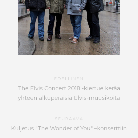
EDELLINEN
The Elvis Concert 2018 -kiertue kerää
yhteen alkuperäisiä Elvis-muusikoita
SEURAAVA
Kuljetus "The Wonder of You" –konserttiin