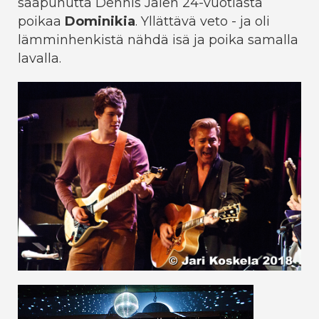
saapunutta Dennis Jalen 24-vuotiasta
poikaa
Dominikia
. Yllättävä veto - ja oli
lämminhenkistä nähdä isä ja poika samalla
lavalla.