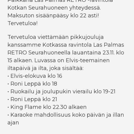
Paikkana Las Palmas RETRO -ravintola
Kotkan Seurahuoneen yhteydessä.
Maksuton sisäänpääsy klo 22 asti!
Tervetuloa!
Tervetuloa viettämään pikkujouluja
kanssamme Kotkassa ravintola Las Palmas
RETRO Seurahuoneella lauantaina 23.11. klo
15 alkaen. Luvassa on Elvis-teemainen
iltapäivä ja ilta, joka sisältää:
• Elvis-elokuva klo 16
• Roni Leppä klo 18
• Ruokailu ja joulupukin vierailu klo 19-21
• Roni Leppä klo 21
• King Flame klo 22.30 alkaen
• Karaoke mahdollisuus koko päivän ja illan
ajan