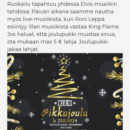
Ruokailu tapahtuu yhdessä Elvis-musiikin
tahdissa. Päivän aikana saamme nauttia
myös live-musiikista, kun Roni Leppä
esiintyy. Illan musiikista vastaa King Flame.
Jos haluat, että joulupukki muistaa sinua,
ota mukaan max 5 € lahja. Joulupukki
jakaa lahjat.