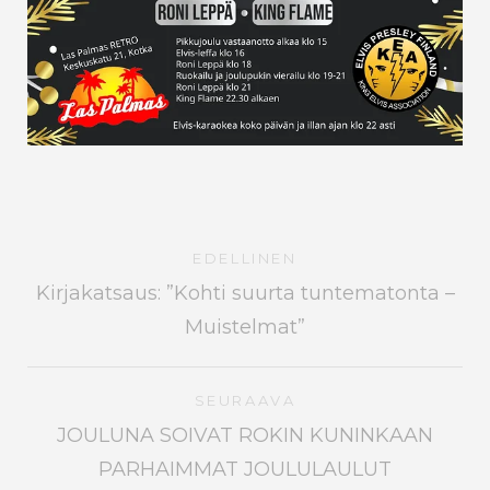
EDELLINEN
Kirjakatsaus: ”Kohti suurta tuntematonta –
Muistelmat”
SEURAAVA
JOULUNA SOIVAT ROKIN KUNINKAAN
PARHAIMMAT JOULULAULUT