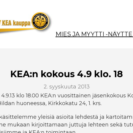
MIES JA MYYTTI -NÄYTTE
KEA:n kokous 4.9 klo. 18
2. syyskuuta 2013
 4.9.13 klo 18.00 KEA:n vuosittainen jäsenkokous 
ildan huoneessa, Kirkkokatu 24, 1. krs.
äsittelemme yleisiä asioita lehdestä ja kartoita
ne mukaan kirjoittamaan juttuja lehteen sekä t
isiimme ja KEA:n toimintaan.