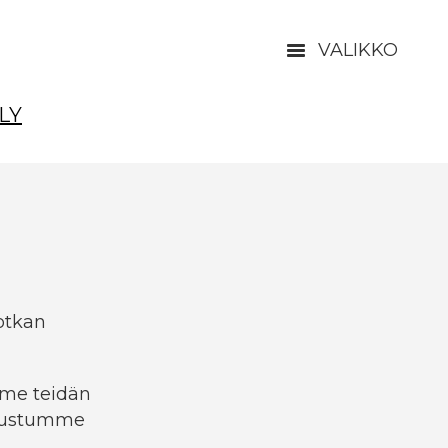
VALIKKO
LY
Kotkan
mme teidän
utustumme