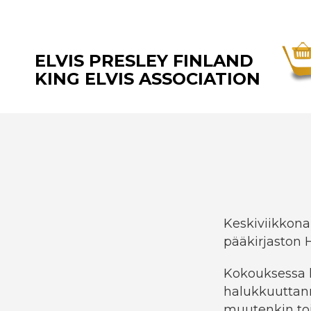
ELVIS PRESLEY FINLAND
KING ELVIS ASSOCIATION
Keskiviikkona
pääkirjaston H
Kokouksessa k
halukkuuttan
muutenkin to