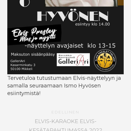
Tervetuloa tutustumaan Elvis-näyttelyyn ja
samalla seuraamaan Ismo Hyvösen
esiintymistä!
EDELLINEN
ELVIS-KARAOKE ELVIS-
KESÄTAPAHTUMASSA 2022