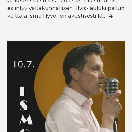
GallerArissa su 10.7. klo 13-15. Tilaisuudessa
esiintyy valtakunnallisen Elvis-laulukilpailun
voittaja Ismo Hyvönen akustisesti klo 14.