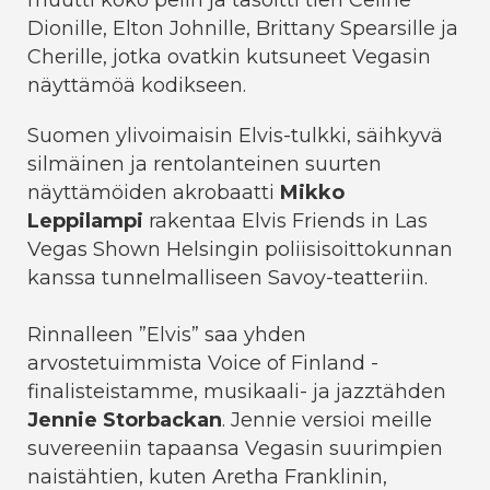
muutti koko pelin ja tasoitti tien Celine
Dionille, Elton Johnille, Brittany Spearsille ja
Cherille, jotka ovatkin kutsuneet Vegasin
näyttämöä kodikseen.
Suomen ylivoimaisin Elvis-tulkki, säihkyvä
silmäinen ja rentolanteinen suurten
näyttämöiden akrobaatti
Mikko
Leppilampi
rakentaa Elvis Friends in Las
Vegas Shown Helsingin poliisisoittokunnan
kanssa tunnelmalliseen Savoy-teatteriin.
Rinnalleen ”Elvis” saa yhden
arvostetuimmista Voice of Finland -
finalisteistamme, musikaali- ja jazztähden
Jennie
Storbackan
. Jennie versioi meille
suvereeniin tapaansa Vegasin suurimpien
naistähtien, kuten Aretha Franklinin,