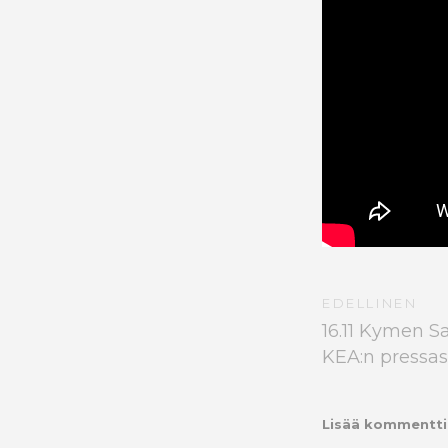
EDELLINEN
16.11 Kymen S
KEA:n pressas
Lisää kommentti