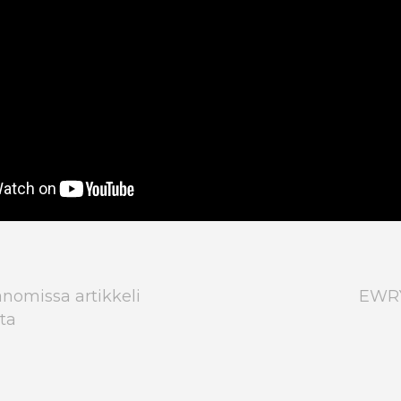
anomissa artikkeli
EWRY
ta