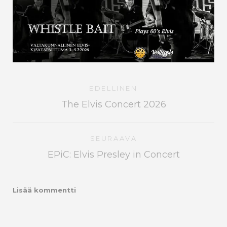
EDELLINEN
The Elvis Concert 2026
SEURAAVA
EPiC: Elvis Presley in Concert
Lisää kommentti