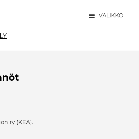
VALIKKO
LY
nnöt
ion ry (KEA).