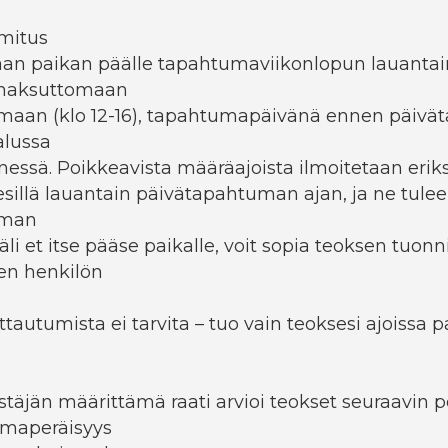
imitus
aan paikan päälle tapahtumaviikonlopun lauanta
 maksuttomaan
maan (klo 12-16), tapahtumapäivänä ennen päiv
alussa
nessä. Poikkeavista määräajoista ilmoitetaan erik
esillä lauantain päivätapahtuman ajan, ja ne tule
uman
äli et itse pääse paikalle, voit sopia teoksen tuonni
en henkilön
autumista ei tarvita – tuo vain teoksesi ajoissa pa
estäjän määrittämä raati arvioi teokset seuraavin p
omaperäisyys