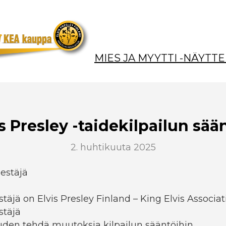
MIES JA MYYTTI -NÄYTTE
is Presley -taidekilpailun sää
2. huhtikuuta 2025
jestäjä
estäjä on Elvis Presley Finland – King Elvis Associat
stäjä
uden tehdä muutoksia kilpailun sääntöihin.