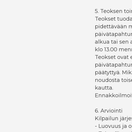
5. Teoksen to
Teokset tuod
pidettävään
päivätapahtu
alkua tai sen 
klo 13.00 men
Teokset ovat 
päivätapaht
päätyttyä. Mik
noudosta tois
kautta.
Ennakkoilmoitt
6. Arviointi
Kilpailun järj
- Luovuus ja 