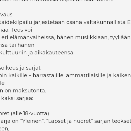
uvaus
-taidekilpailu järjestetään osana valtakunnallista E
aa. Teos voi
ä eri elämänvaiheissa, hänen musiikkiaan, tyyliään
nsa tai hänen
kulttuuriin ja aikakauteensa.
soikeus ja sarjat
in kaikille – harrastajille, ammattilaisille ja kaiken
le.
en on maksutonta.
 kaksi sarjaa:
ret (alle 18-vuotta)
arja on ”Yleinen”. ”Lapset ja nuoret” sarjan teokse
een,