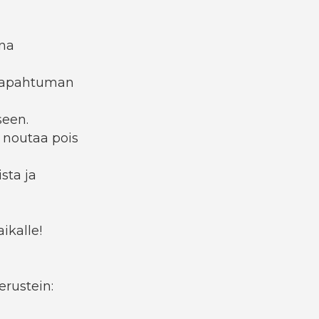
ina
ätapahtuman
seen.
e noutaa pois
sta ja
ikalle!
erustein: