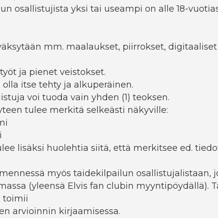
uun osallistujista yksi tai useampi on alle 18-vuotias
äksytään mm. maalaukset, piirrokset, digitaaliset
yöt ja pienet veistokset.
olla itse tehty ja alkuperäinen.
istuja voi tuoda vain yhden (1) teoksen.
teen tulee merkitä selkeästi näkyville:
imi
i
ulee lisäksi huolehtia siitä, että merkitsee ed. tied
ennessä myös taidekilpailun osallistujalistaan, jo
assa (yleensä Elvis fan clubin myyntipöydällä).
a toimii
en arvioinnin kirjaamisessa.