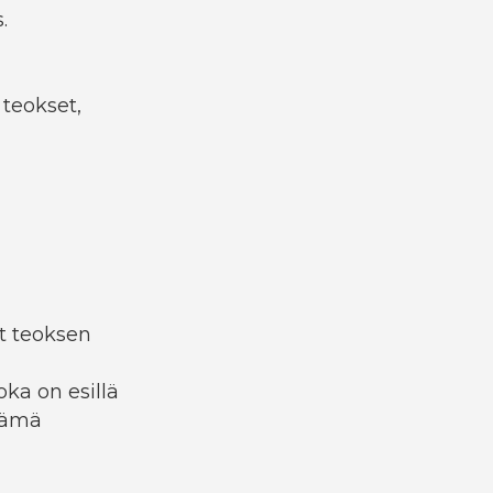
.
 teokset,
ot teoksen
ka on esillä
 Tämä