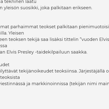
 ja tekninen laatu
an yleisön suosikki, joka palkitaan erikseen.
emat parhaimmat teokset palkitaan pienimuotoisi
lla. Yleisen
en teoksen tekijä saa lisäksi tittelin ”vuoden Elvis-t
assa
n Elvis Presley -taidekilpailuun saakka.
eudet
äilyttävät tekijänoikeudet teoksiinsa. Järjestäjällä 
 teoksista
estinnässä ja markkinoinnissa (tekijän nimi main