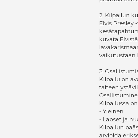
2. Kilpailun k
Elvis Presley 
kesätapahtum
kuvata Elvist
lavakarismaa
vaikutustaan 
3. Osallistumi
Kilpailu on avo
taiteen ystävil
Osallistumin
Kilpailussa on
- Yleinen
- Lapset ja nuo
Kilpailun pääs
arvioida eriks