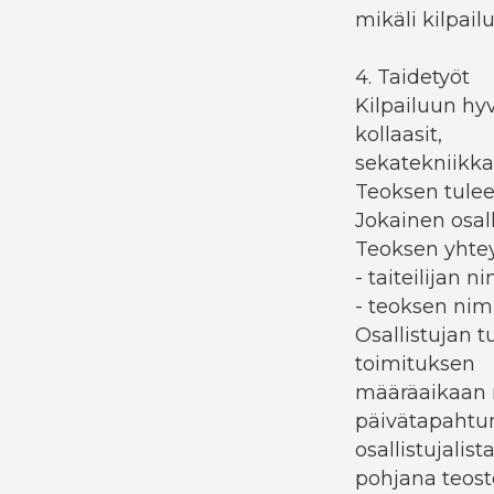
mikäli kilpail
4. Taidetyöt
Kilpailuun hyv
kollaasit,
sekatekniikkat
Teoksen tulee 
Jokainen osall
Teoksen yhtey
- taiteilijan n
- teoksen nim
Osallistujan t
toimituksen
määräaikaan m
päivätapahtum
osallistujalist
pohjana teost