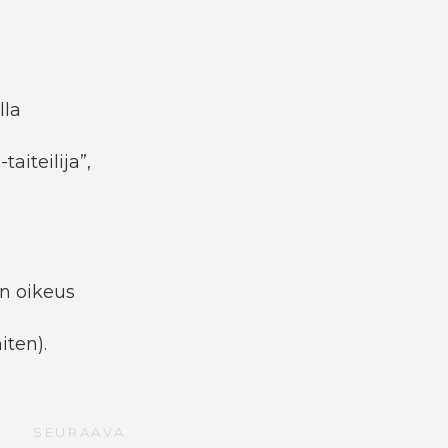
lla
aiteilija”,
on oikeus
iten).
SEURAAVA