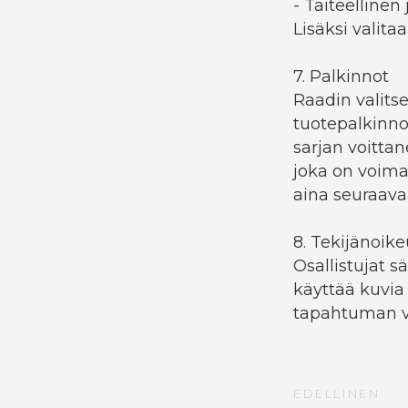
- Taiteellinen
Lisäksi valita
7. Palkinnot
Raadin valits
tuotepalkinnoi
sarjan voittane
joka on voim
aina seuraavaa
8. Tekijänoik
Osallistujat s
käyttää kuvia
tapahtuman vi
EDELLINEN