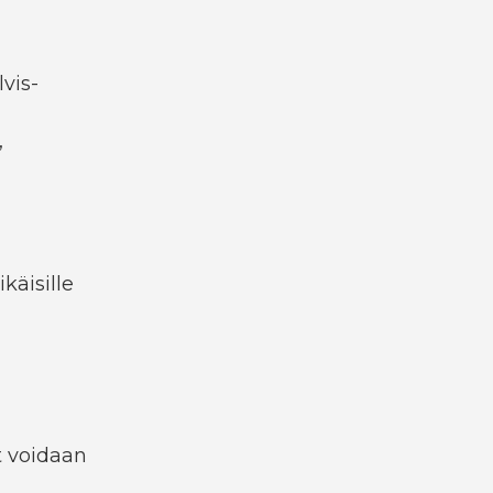
lvis-
,
ikäisille
t voidaan