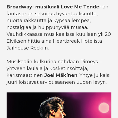
Broadway- musikaali Love Me Tende
r on
fantastinen sekoitus hyväntuulisuutta,
nuorta rakkautta ja kypsää lempeä,
nostalgiaa ja huippuhyvää musaa.
Vauhdikkaassa musikaalissa kuullaan yli 20
Elviksen hittiä aina Heartbreak Hotelista
Jailhouse Rockiin.
Musikaalin kulkurina nähdään Pimeys –
yhtyeen laulaja ja kosketinsoittaja,
karismaattinen
Joel Mäkinen
. Yhtye julkaisi
juuri loistavat arviot saaneen uuden levyn.