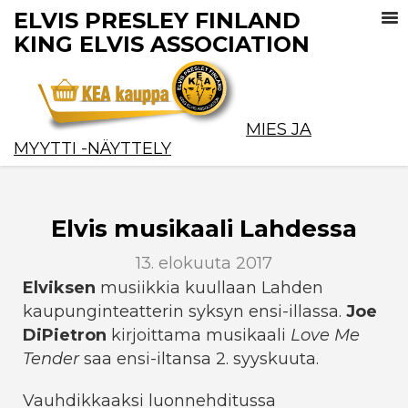
ELVIS PRESLEY FINLAND
KING ELVIS ASSOCIATION
MIES JA
MYYTTI -NÄYTTELY
Elvis musikaali Lahdessa
13. elokuuta 2017
Elviksen
musiikkia kuullaan Lahden
kaupunginteatterin syksyn ensi-illassa.
Joe
DiPietron
kirjoittama musikaali
Love Me
Tender
saa ensi-iltansa 2. syyskuuta.
Vauhdikkaaksi luonnehditussa