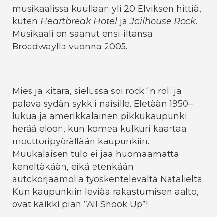
musikaalissa kuullaan yli 20 Elviksen hittiä,
kuten
Heartbreak Hotel
ja
Jailhouse Rock
.
Musikaali on saanut ensi-iltansa
Broadwaylla vuonna 2005.
Mies ja kitara, sielussa soi rock´n roll ja
palava sydän sykkii naisille. Eletään 1950–
lukua ja amerikkalainen pikkukaupunki
herää eloon, kun komea kulkuri kaartaa
moottoripyörällään kaupunkiin.
Muukalaisen tulo ei jää huomaamatta
keneltäkään, eikä etenkään
autokorjaamolla työskentelevältä Natalielta.
Kun kaupunkiin leviää rakastumisen aalto,
ovat kaikki pian ”All Shook Up”!