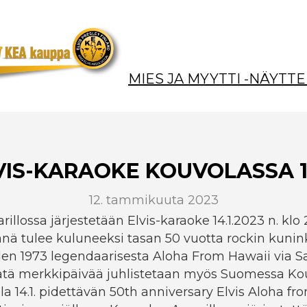
MIES JA MYYTTI -NÄYTTE
VIS-KARAOKE KOUVOLASSA 14
12. tammikuuta 2023
llossa järjestetään Elvis-karaoke 14.1.2023 n. klo 
ä tulee kuluneeksi tasan 50 vuotta rockin kunin
en 1973 legendaarisesta Aloha From Hawaii via Sat
Tätä merkkipäivää juhlistetaan myös Suomessa Ko
a 14.1. pidettävän 50th anniversary Elvis Aloha fr