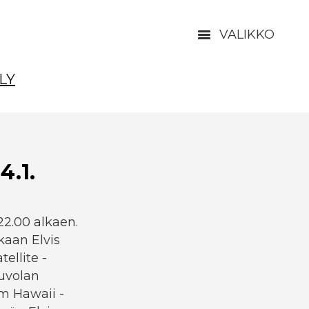
VALIKKO
LY
.1.
22.00 alkaen.
kaan Elvis
ellite -
uvolan
om Hawaii -