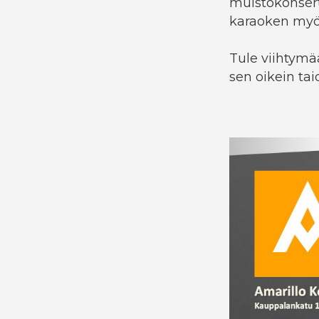
muistokonserti
karaoken
myö
Tule viihtymää
sen oikein tai