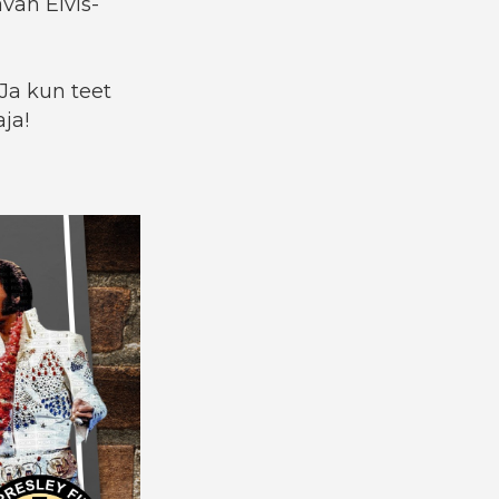
vän Elvis-
 Ja kun teet
ja!