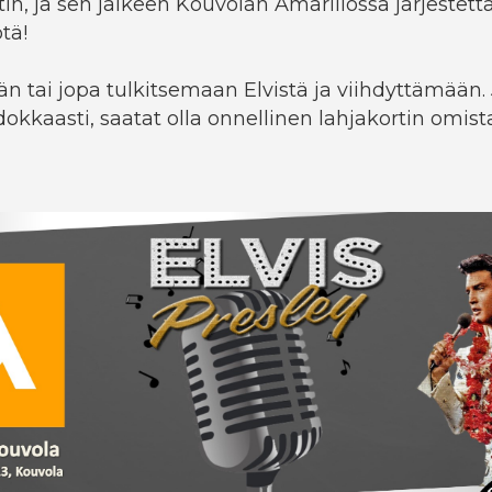
n, ja sen jälkeen Kouvolan Amarillossa järjestettä
tä!
n tai jopa tulkitsemaan Elvistä ja viihdyttämään.
dokkaasti, saatat olla onnellinen lahjakortin omista