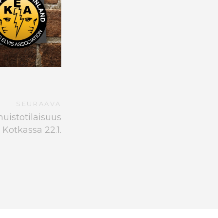
SEURAAVA
uistotilaisuus
Kotkassa 22.1.