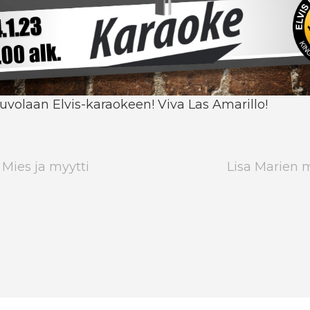
uvolaan Elvis-karaokeen! Viva Las Amarillo!
- Mies ja myytti
Lisa Marien m