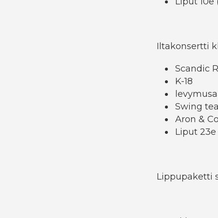
Liput 10e (
Iltakonsertti k
Scandic R
K-18
levymus
Swing t
Aron & C
Liput 23
Lippupaketti s