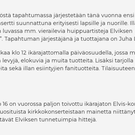
östä tapahtumassa järjestetään tänä vuonna ensi
ertti suunnattuna erityisesti lapsille ja nuorille. Il
 luvassa mm. vierailevia huippuartisteja Elviksen
”. Tapahtuman järjestäjänä ja tuottajana on Juh
aa klo 12 ikärajattomalla päiväosuudella, jossa 
levyjä, elokuvia ja muita tuotteita. Lisäksi tarjolla 
ita sekä illan esiintyjien fanituotteita. Tilaisuute
lo 16 on vuorossa paljon toivottu ikärajaton Elvis-kon
suosituista kirkkokonserteistaan mainetta niittän
ävät Elviksen tunnetuimpia hittejä.