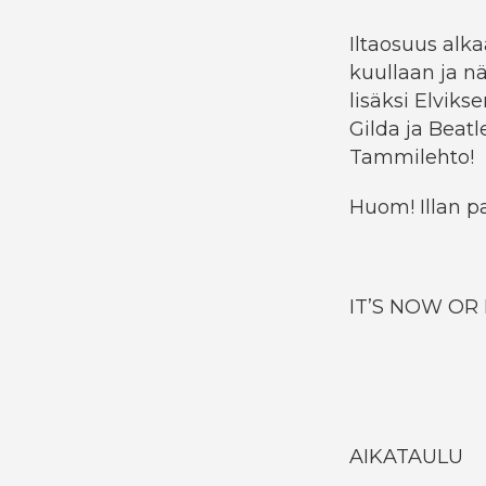
Iltaosuus alka
kuullaan ja 
lisäksi Elviks
Gilda ja Beat
Tammilehto!
Huom! Illan pa
IT’S NOW OR
AIKATAULU