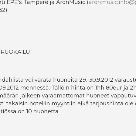
i EPE’s Tampere ja AronMusic (
aronmusic.info
32)
A RUOKAILU
dahlista voi varata huoneita 29.-30.9.2012 varaus
09.2012 mennessä. Tällöin hinta on 1hh 80eur ja 2
äärän jälkeen varaamattomat huoneet vapautuv
i takaisin hotellin myyntiin eikä tarjoushinta ole
ntiössä on 10 huonetta.