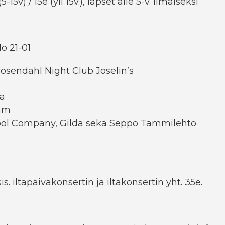
5-15v) / 15e (yli 15v.), lapset alle 5-v. ilmaiseksi
lo 21-01
osendahl Night Club Joselin’s
aa
eam
ool Company, Gilda sekä Seppo Tammilehto
e
is. iltapäiväkonsertin ja iltakonsertin yht. 35e.