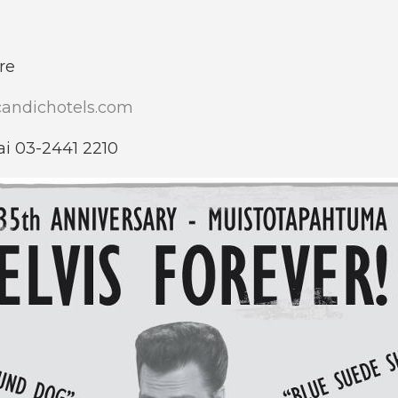
3
re
andichotels.com
tai 03-2441 2210