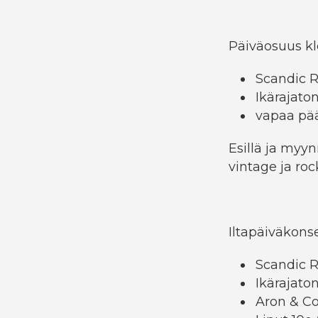
Päiväosuus kl
Scandic 
Ikärajato
vapaa pä
Esillä ja myyn
vintage ja rock
Iltapäiväkonse
Scandic R
Ikärajato
Aron & C