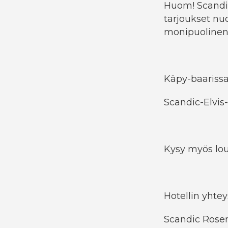
Huom! Scandic
tarjoukset nu
monipuolinen 
Käpy-baarissa 
Scandic-Elvis-
Kysy myös loun
Hotellin yhtey
Scandic Rose