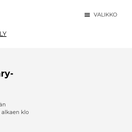
VALIKKO
LY
ry-
ään
 alkaen klo