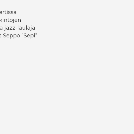
ertissa
kintojen
a jazz-laulaja
s Seppo ”Sepi”