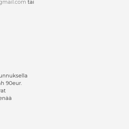
@gmail.com
tai
tunnuksella
hh 90eur.
at
 enää