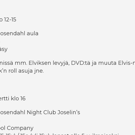
o 12-15
Rosendahl aula
n
äsy
nissä mm. Elviksen levyjä, DVD:tä ja muuta Elvis-
’n roll asuja jne.
rtti klo 16
osendahl Night Club Joselin’s
n
ool Company