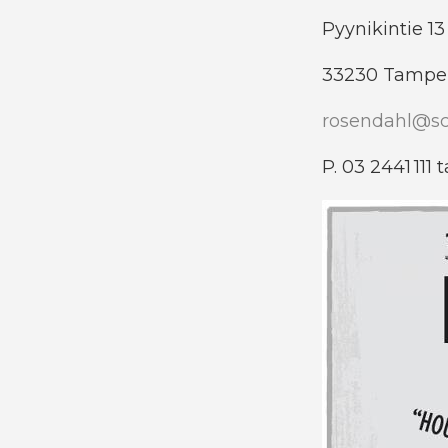
Pyynikintie 1
33230 Tampe
rosendahl@sc
P. 03 2441 111 