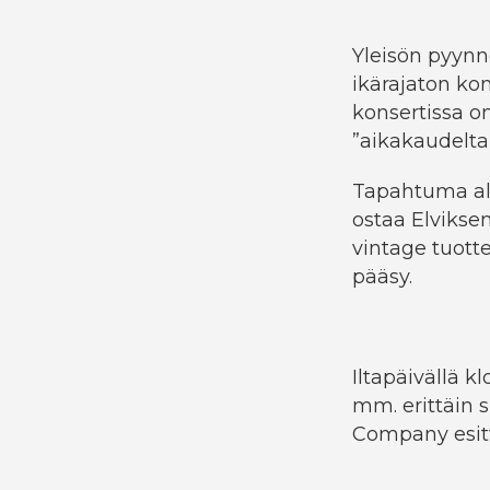
Yleisön pyynn
ikärajaton kons
konsertissa on
”aikakaudelta
Tapahtuma alk
ostaa Elviksen 
vintage tuotte
pääsy.
Iltapäivällä k
mm. erittäin 
Company esitt