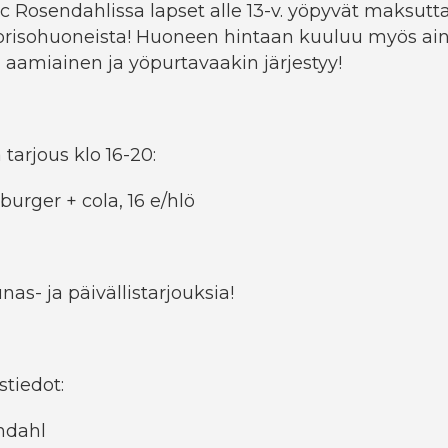
 Rosendahlissa lapset alle 13-v. yöpyvät maksutt
orisohuoneista! Huoneen hintaan kuuluu myös ain
aamiainen ja yöpurtavaakin järjestyy!
tarjous klo 16-20:
burger + cola, 16 e/hlö
as- ja päivällistarjouksia!
stiedot:
ndahl