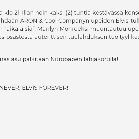
a klo 21. Illan noin kaksi (2) tuntia kestävässä kons
nähdään ARON & Cool Companyn upeiden Elvis-tul
en ”aikalaisia”; Marilyn Monroeksi muuntautuu upe
les-osastosta autenttisen tuulahduksen tuo tyylikä
ras asu palkitaan Nitrobaben lahjakortilla!
 NEVER, ELVIS FOREVER!