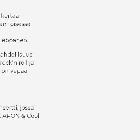
 kertaa
lan toisessa
a Leppänen.
mahdollisuus
rock’n roll ja
en on vapaa
sertti, jossa
yt ARON & Cool