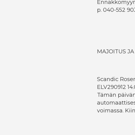
Ennakkomyynt
p. 040-552 90
MAJOITUS J
Scandic Rosen
ELV290912 14.
Tämän päiväm
automaattisest
voimassa. Kii