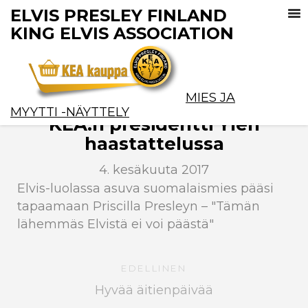
ELVIS PRESLEY FINLAND
KING ELVIS ASSOCIATION
MIES JA
MYYTTI -NÄYTTELY
KEA:n presidentti Ylen
haastattelussa
4. kesäkuuta 2017
Elvis-luolassa asuva suomalaismies pääsi
tapaamaan Priscilla Presleyn – "Tämän
lähemmäs Elvistä ei voi päästä"
EDELLINEN
Hyvää äitienpäivää