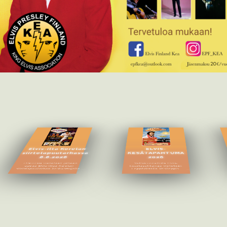
Elvis-ilta Korelan
ELVIS-
siirtolapuutarhassa
KESÄTAPAHTUMA
8.8.2026
2026
Elokuussa vietetään jälleen
Valtakunnallista Elvis-
upeaa Elvis-iltaa Korelan
kesätapahtumaa vietetään
siirtolapuutarhan keskusmajalla
Leppävirralla Vesileppis-
Kotkassa! Jo toista kertaa
hotellilla heinäkuun
järjestettävä maksuton
ensimmäisenä viikonloppuna
tapahtuma tarjoaa ohjelmaa koko
pe 3.7. - su 5.7.2026. Elvis-
iltapäiväksi ja illaksi.
kesätapahtuma tarjoaa Elvis-
aiheista ohjelmaa koko
viikonlopun ajan!