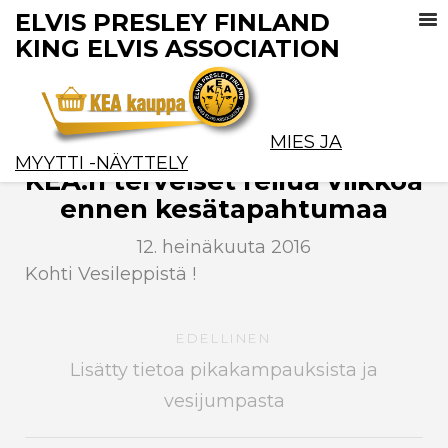
ELVIS PRESLEY FINLAND
KING ELVIS ASSOCIATION
MIES JA
MYYTTI -NÄYTTELY
KEA:n terveiset reilua viikkoa
ennen kesätapahtumaa
12. heinäkuuta 2016
Kohti Vesileppistä !
EDELLINEN
Lisätty tietoa pikakampauksista ja
vesijumpasta