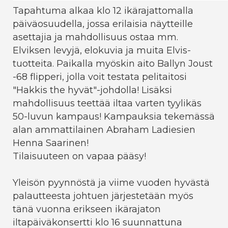
Tapahtuma alkaa klo 12 ikärajattomalla
päiväosuudella, jossa erilaisia näytteille
asettajia ja mahdollisuus ostaa mm.
Elviksen levyjä, elokuvia ja muita Elvis-
tuotteita. Paikalla myöskin aito Ballyn Joust
-68 flipperi, jolla voit testata pelitaitosi
"Hakkis the hyvät"-johdolla! Lisäksi
mahdollisuus teettää iltaa varten tyylikäs
50-luvun kampaus! Kampauksia tekemässä
alan ammattilainen Abraham Ladiesien
Henna Saarinen!
Tilaisuuteen on vapaa pääsy!
Yleisön pyynnöstä ja viime vuoden hyvästä
palautteesta johtuen järjestetään myös
tänä vuonna erikseen ikärajaton
iltapäiväkonsertti klo 16 suunnattuna