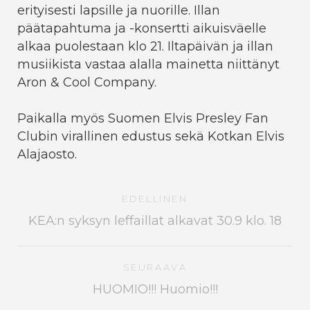
erityisesti lapsille ja nuorille. Illan
päätapahtuma ja -konsertti aikuisväelle
alkaa puolestaan klo 21. Iltapäivän ja illan
musiikista vastaa alalla mainetta niittänyt
Aron & Cool Company.
Paikalla myös Suomen Elvis Presley Fan
Clubin virallinen edustus sekä Kotkan Elvis
Alajaosto.
EDELLINEN
KEA:n syksyn leffaillat alkavat 30.9 klo. 18
SEURAAVA
HUOMIO!!! Huomio!!!