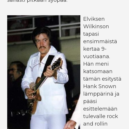
sairasti pitkään syöpää.
Elviksen
Wilkinson
tapasi
ensimmäistä
kertaa 9-
vuotiaana.
Hän meni
katsomaan
tämän esitystä
Hank Snown
lämppärinä ja
pääsi
esittelemään
tulevalle rock
and rollin