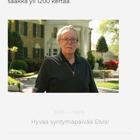
saakka yli 1200 kertaa.
EDELLINEN
Hyvää syntymäpäivää Elvis!